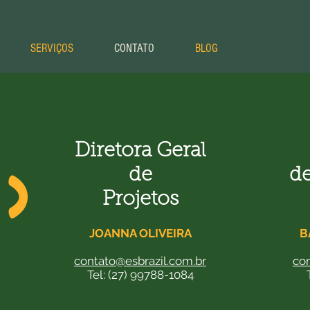
SERVIÇOS
CONTATO
BLOG
Diretora Geral
de
de
Projetos
JOANNA OLIVEIRA
B
contato@esbrazil.com.br
con
Tel: (27) 99788-1084